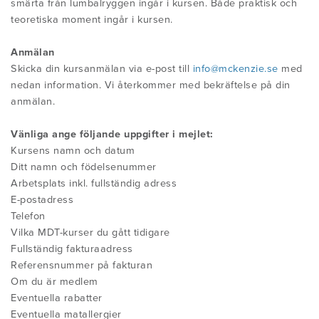
HITTA DIN FYSIOTERAPEUT
smärta från lumbalryggen ingår i kursen. Både praktisk och
KONFERENSER
teoretiska moment ingår i kursen.
Anmälan
ANVÄNDBARA LÄNKAR
Skicka din kursanmälan via e-post till
info@mckenzie.se
med
nedan information. Vi återkommer med bekräftelse på din
anmälan.
Vänliga ange följande uppgifter i mejlet:
Kursens namn och datum
Ditt namn och födelsenummer
Arbetsplats inkl. fullständig adress
E-postadress
Telefon
Vilka MDT-kurser du gått tidigare
Fullständig fakturaadress
Referensnummer på fakturan
Om du är medlem
Eventuella rabatter
Eventuella matallergier