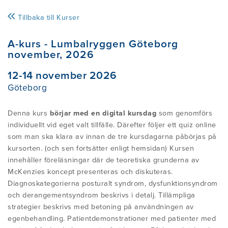
ÄR BEHANDLINGEN LÄMPLIG FÖR MIG?
KURSER ÖVERSIKT
OM INTERNATIONELLA
NYHETER
Tillbaka till Kurser
VANLIGA MISSUPPFATTNINGAR
MCKENZIEINSTITUTET
A-kurs - Lumbalryggen Göteborg
EGENBEHANDLING - PROVA PÅ EN
EXAMEN I MDT (CREDENTIAL)
KONTAKTA OSS
november, 2026
GRUNDLÄGGANDE
BLI MEDLEM
OM ROBIN MCKENZIE
MDT/MCKENZIEÖVNING FÖR
12-14 november 2026
DIPLOMA I MDT (HÖGRE EXAMEN I
LÄNDRYGGSBESVÄR
Göteborg
PATIENTBERÄTTELSER
MDT)
MCKENZIEMETODENS HISTORIA
Medlemmar inlog
Denna kurs
börjar med en digital kursdag
som genomförs
PATIENTBERÄTTELSER
individuellt vid eget valt tillfälle. Därefter följer ett quiz online
FORSKNING OCH STATUSBLAD (PDF)
VANLIGA FRÅGOR
SVENSKA MCKENZIEINSTITUTETS
som man ska klara av innan de tre kursdagarna påbörjas på
STYRELSE
kursorten. (och sen fortsätter enligt hemsidan) Kursen
INFORMATION ATT LADDA NER
innehåller föreläsningar där de teoretiska grunderna av
INFORMATION FÖR VÅRDGIVARE
MDT PÅ YOUTUBE
McKenzies koncept presenteras och diskuteras.
SEKTIONEN FÖR MEKANISK
Diagnoskategorierna posturalt syndrom, dysfunktionsyndrom
VANLIGA FRÅGOR
och derangementsyndrom beskrivs i detalj. Tillämpliga
DIAGNOSTIK & TERAPI
MATERIAL TILL KLINIKEN
strategier beskrivs med betoning på användningen av
egenbehandling. Patientdemonstrationer med patienter med