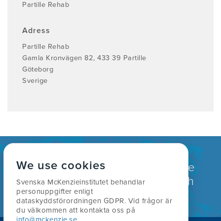
Partille Rehab
Adress
Partille Rehab
Gamla Kronvägen 82, 433 39 Partille
Göteborg
Sverige
We use cookies
Globalt erkänd som en ledande
behandling för rygg, nacke och
Svenska McKenzieinstitutet behandlar
personuppgifter enligt
ledbesvär.
dataskyddsförordningen GDPR. Vid frågor är
du välkommen att kontakta oss på
info@mckenzie.se
.