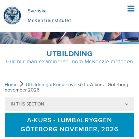
Svenska
McKenzieinstitutet
HEM
UTBILDNING
Hur blir man examinerad inom McKenzie-metoden
PATIENTER
VAD INNEBÄR MEKANISK DIAGNOSTIK
FYSIOTERAPEUTER
Home
Utbildning
»
Kurser översikt
» A-kurs - Göteborg -
november 2026
OCH TERAPI ENLIGT MCKENZIE (MDT)?
IN THIS SECTION
EN ÖVERSIKT ÖVER MCKENZIE-
UTBILDNING
VAD INNEFATTAR MEKANISK
METODEN
A-KURS - LUMBALRYGGEN
DIAGNOSTIK OCH TERAPI (MDT)?
HITTA EN KURS
OM OSS
GÖTEBORG NOVEMBER, 2026
FÖRDELAR MED MDT