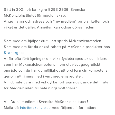
HITTA DIN FYSIOTERAPEUT
KONFERENSER
Sätt in 300:- på bankgiro 5293-2936, Svenska
McKenzieinstitutet för medlemskap.
ANVÄNDBARA LÄNKAR
Ange namn och adress och ” ny medlem” på blanketten och
vilket år det gäller. Anmälan kan också göras nedan.
Som medlem hjälper du till att sprida McKenziemetoden.
Som medlem får du också rabatt på McKenzie-produkter hos
Scanergo
.se
Vi får ofta förfrågningar om vilka fysioterapeuter och läkare
som har McKenziekompetens inom ett visst geografiskt
område och då har du möjlighet att profilera din kompetens
genom att finnas med i vårt medlemsregister.
Vill du inte vara med vid dylika förfrågningar, ange det i rutan
för Meddelanden till betalningsmottagaren.
Vill Du bli medlem i Svenska McKenzieinstitutet?
Maila då
info@mckenzie.se
med följande information: