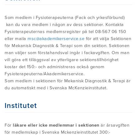
ÄR BEHANDLINGEN LÄMPLIG FÖR MIG?
KURSER ÖVERSIKT
OM INTERNATIONELLA
NYHETER
VANLIGA MISSUPPFATTNINGAR
MCKENZIEINSTITUTET
Som medlem i Fysioterapeuterna (Fack och yrkesförbund)
kan du vara medlem i någon av dess sektioner. Kontakta
EGENBEHANDLING - PROVA PÅ EN
EXAMEN I MDT (CREDENTIAL)
KONTAKTA OSS
Fysioterapeuternas medlemsregister på tel 08-567 06 150
GRUNDLÄGGANDE
BLI MEDLEM
OM ROBIN MCKENZIE
eller maila
msc@akademikerservice.se
för att välja Sektionen
MDT/MCKENZIEÖVNING FÖR
för Mekanisk Diagnostik & Terapi som din sektion. Sektionen
DIPLOMA I MDT (HÖGRE EXAMEN I
LÄNDRYGGSBESVÄR
man väljer som förstahandsval ingår i fackavgiften. Om man
PATIENTBERÄTTELSER
MDT)
MCKENZIEMETODENS HISTORIA
vill göra ett tilläggsval av ytterligare sektionstillhörighet
Medlemmar inlog
kostar det 150:- och administreras också genom
PATIENTBERÄTTELSER
Fysioterapeuterna/Akademikerservice.
FORSKNING OCH STATUSBLAD (PDF)
VANLIGA FRÅGOR
SVENSKA MCKENZIEINSTITUTETS
Som medlem i sektionen för Mekanisk Diagnostik & Terapi är
du automatiskt med i Svenska McKenzieinstitutet.
STYRELSE
INFORMATION ATT LADDA NER
INFORMATION FÖR VÅRDGIVARE
MDT PÅ YOUTUBE
Institutet
SEKTIONEN FÖR MEKANISK
VANLIGA FRÅGOR
DIAGNOSTIK & TERAPI
MATERIAL TILL KLINIKEN
För
läkare eller icke medlemmar i sektionen
är årsavgiften
för medlemskap i Svenska Mckenzieinstitutet 300:-