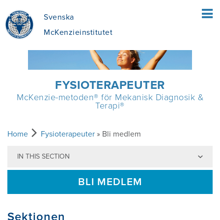
Svenska
McKenzieinstitutet
HEM
FYSIOTERAPEUTER
McKenzie-metoden® för Mekanisk Diagnosik &
PATIENTER
Terapi®
VAD INNEBÄR MEKANISK DIAGNOSTIK
FYSIOTERAPEUTER
Home
Fysioterapeuter
» Bli medlem
OCH TERAPI ENLIGT MCKENZIE (MDT)?
IN THIS SECTION
EN ÖVERSIKT ÖVER MCKENZIE-
UTBILDNING
VAD INNEFATTAR MEKANISK
METODEN
BLI MEDLEM
DIAGNOSTIK OCH TERAPI (MDT)?
HITTA EN KURS
OM OSS
FÖRDELAR MED MDT
Sektionen