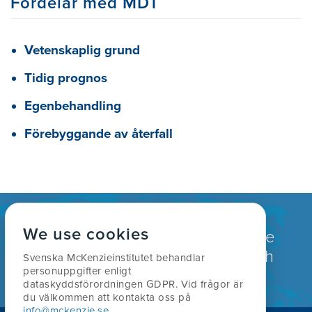
Fördelar med MDT
Vetenskaplig grund
Tidig prognos
Egenbehandling
Förebyggande av återfall
We use cookies
Globalt erkänd som en ledande
behandling för rygg, nacke och
Svenska McKenzieinstitutet behandlar
personuppgifter enligt
ledbesvär.
dataskyddsförordningen GDPR. Vid frågor är
du välkommen att kontakta oss på
info@mckenzie.se
.