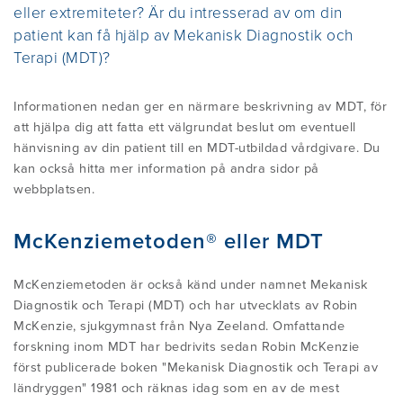
eller extremiteter? Är du intresserad av om din
ÄR BEHANDLINGEN LÄMPLIG FÖR MIG?
KURSER ÖVERSIKT
OM INTERNATIONELLA
NYHETER
patient kan få hjälp av Mekanisk Diagnostik och
VANLIGA MISSUPPFATTNINGAR
MCKENZIEINSTITUTET
Terapi (MDT)?
EGENBEHANDLING - PROVA PÅ EN
EXAMEN I MDT (CREDENTIAL)
KONTAKTA OSS
GRUNDLÄGGANDE
Informationen nedan ger en närmare beskrivning av MDT, för
BLI MEDLEM
OM ROBIN MCKENZIE
MDT/MCKENZIEÖVNING FÖR
att hjälpa dig att fatta ett välgrundat beslut om eventuell
hänvisning av din patient till en MDT-utbildad vårdgivare. Du
DIPLOMA I MDT (HÖGRE EXAMEN I
LÄNDRYGGSBESVÄR
kan också hitta mer information på andra sidor på
PATIENTBERÄTTELSER
MDT)
MCKENZIEMETODENS HISTORIA
Medlemmar inlog
webbplatsen.
PATIENTBERÄTTELSER
McKenziemetoden® eller MDT
FORSKNING OCH STATUSBLAD (PDF)
VANLIGA FRÅGOR
SVENSKA MCKENZIEINSTITUTETS
STYRELSE
INFORMATION ATT LADDA NER
McKenziemetoden är också känd under namnet Mekanisk
INFORMATION FÖR VÅRDGIVARE
MDT PÅ YOUTUBE
Diagnostik och Terapi (MDT) och har utvecklats av Robin
SEKTIONEN FÖR MEKANISK
McKenzie, sjukgymnast från Nya Zeeland. Omfattande
VANLIGA FRÅGOR
forskning inom MDT har bedrivits sedan Robin McKenzie
DIAGNOSTIK & TERAPI
MATERIAL TILL KLINIKEN
först publicerade boken "Mekanisk Diagnostik och Terapi av
ländryggen" 1981 och räknas idag som en av de mest