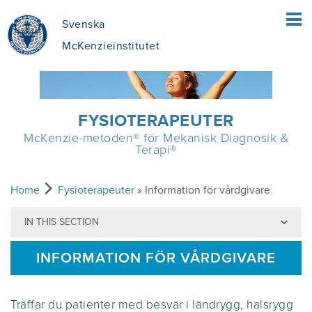
Svenska
McKenzieinstitutet
HEM
FYSIOTERAPEUTER
McKenzie-metoden® för Mekanisk Diagnosik &
PATIENTER
Terapi®
VAD INNEBÄR MEKANISK DIAGNOSTIK
FYSIOTERAPEUTER
Home
Fysioterapeuter
» Information för vårdgivare
OCH TERAPI ENLIGT MCKENZIE (MDT)?
IN THIS SECTION
EN ÖVERSIKT ÖVER MCKENZIE-
UTBILDNING
VAD INNEFATTAR MEKANISK
METODEN
INFORMATION FÖR VÅRDGIVARE
DIAGNOSTIK OCH TERAPI (MDT)?
HITTA EN KURS
OM OSS
FÖRDELAR MED MDT
Träffar du patienter med besvär i ländrygg, halsrygg