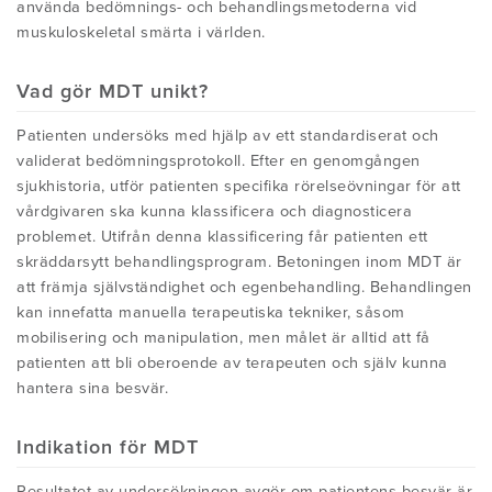
HITTA DIN FYSIOTERAPEUT
använda bedömnings- och behandlingsmetoderna vid
KONFERENSER
muskuloskeletal smärta i världen.
ANVÄNDBARA LÄNKAR
Vad gör MDT unikt?
Patienten undersöks med hjälp av ett standardiserat och
validerat bedömningsprotokoll. Efter en genomgången
sjukhistoria, utför patienten specifika rörelseövningar för att
vårdgivaren ska kunna klassificera och diagnosticera
problemet. Utifrån denna klassificering får patienten ett
skräddarsytt behandlingsprogram. Betoningen inom MDT är
att främja självständighet och egenbehandling. Behandlingen
kan innefatta manuella terapeutiska tekniker, såsom
mobilisering och manipulation, men målet är alltid att få
patienten att bli oberoende av terapeuten och själv kunna
hantera sina besvär.
Indikation för MDT
Resultatet av undersökningen avgör om patientens besvär är