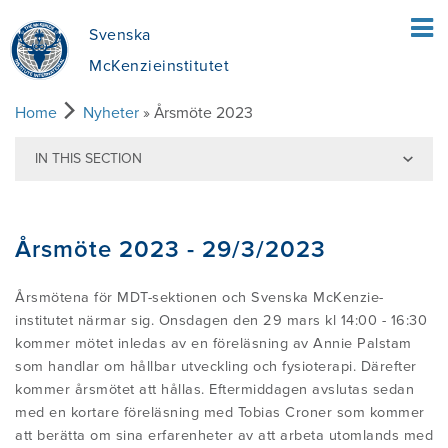
Svenska
McKenzieinstitutet
Home
Nyheter
» Årsmöte 2023
HEM
IN THIS SECTION
Back to news
PATIENTER
Årsmöte 2023 - 29/3/2023
VAD INNEBÄR MEKANISK DIAGNOSTIK
FYSIOTERAPEUTER
OCH TERAPI ENLIGT MCKENZIE (MDT)?
Årsmötena för MDT-sektionen och Svenska McKenzie-
institutet närmar sig. Onsdagen den 29 mars kl 14:00 - 16:30
EN ÖVERSIKT ÖVER MCKENZIE-
UTBILDNING
kommer mötet inledas av en föreläsning av Annie Palstam
VAD INNEFATTAR MEKANISK
METODEN
som handlar om hållbar utveckling och fysioterapi. Därefter
kommer årsmötet att hållas. Eftermiddagen avslutas sedan
DIAGNOSTIK OCH TERAPI (MDT)?
HITTA EN KURS
OM OSS
med en kortare föreläsning med Tobias Croner som kommer
FÖRDELAR MED MDT
att berätta om sina erfarenheter av att arbeta utomlands med