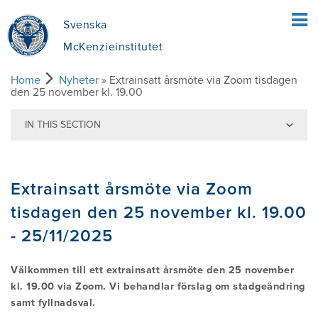
Svenska
McKenzieinstitutet
Home
Nyheter
» Extrainsatt årsmöte via Zoom tisdagen
den 25 november kl. 19.00
HEM
IN THIS SECTION
PATIENTER
Back to news
Extrainsatt årsmöte via Zoom
VAD INNEBÄR MEKANISK DIAGNOSTIK
FYSIOTERAPEUTER
tisdagen den 25 november kl. 19.00
OCH TERAPI ENLIGT MCKENZIE (MDT)?
- 25/11/2025
EN ÖVERSIKT ÖVER MCKENZIE-
UTBILDNING
VAD INNEFATTAR MEKANISK
METODEN
Välkommen till ett extrainsatt årsmöte den 25 november
DIAGNOSTIK OCH TERAPI (MDT)?
kl. 19.00 via Zoom. Vi behandlar förslag om stadgeändring
HITTA EN KURS
OM OSS
samt fyllnadsval.
FÖRDELAR MED MDT