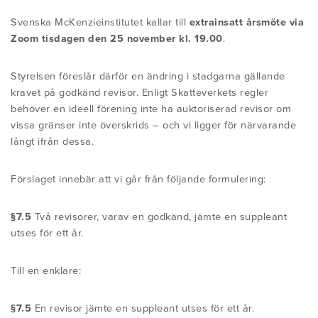
ÄR BEHANDLINGEN LÄMPLIG FÖR MIG?
KURSER ÖVERSIKT
OM INTERNATIONELLA
NYHETER
Svenska McKenzieinstitutet kallar till
extrainsatt årsmöte via
Zoom tisdagen den 25 november kl. 19.00
.
VANLIGA MISSUPPFATTNINGAR
MCKENZIEINSTITUTET
EGENBEHANDLING - PROVA PÅ EN
EXAMEN I MDT (CREDENTIAL)
KONTAKTA OSS
Styrelsen föreslår därför en ändring i stadgarna gällande
GRUNDLÄGGANDE
BLI MEDLEM
OM ROBIN MCKENZIE
kravet på godkänd revisor. Enligt Skatteverkets regler
MDT/MCKENZIEÖVNING FÖR
behöver en ideell förening inte ha auktoriserad revisor om
DIPLOMA I MDT (HÖGRE EXAMEN I
LÄNDRYGGSBESVÄR
vissa gränser inte överskrids – och vi ligger för närvarande
PATIENTBERÄTTELSER
MDT)
MCKENZIEMETODENS HISTORIA
långt ifrån dessa.
Medlemmar inlog
PATIENTBERÄTTELSER
Förslaget innebär att vi går från följande formulering:
FORSKNING OCH STATUSBLAD (PDF)
VANLIGA FRÅGOR
SVENSKA MCKENZIEINSTITUTETS
STYRELSE
§7.5
INFORMATION ATT LADDA NER
Två revisorer, varav en godkänd, jämte en suppleant
utses för ett år.
INFORMATION FÖR VÅRDGIVARE
MDT PÅ YOUTUBE
SEKTIONEN FÖR MEKANISK
VANLIGA FRÅGOR
Till en enklare:
DIAGNOSTIK & TERAPI
MATERIAL TILL KLINIKEN
§7.5
En revisor jämte en suppleant utses för ett år.