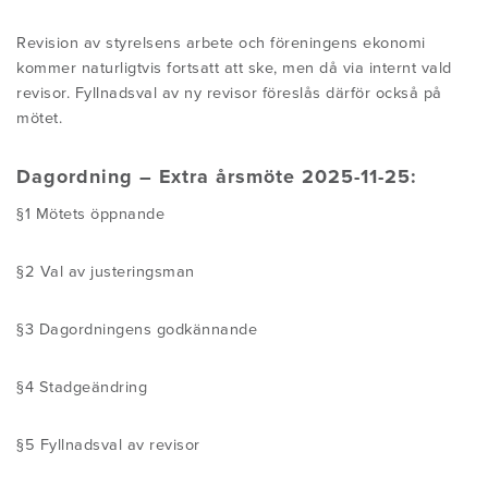
HITTA DIN FYSIOTERAPEUT
KONFERENSER
Revision av styrelsens arbete och föreningens ekonomi
kommer naturligtvis fortsatt att ske, men då via internt vald
ANVÄNDBARA LÄNKAR
revisor. Fyllnadsval av ny revisor föreslås därför också på
mötet.
Dagordning – Extra årsmöte 2025-11-25:
§1 Mötets öppnande
§2 Val av justeringsman
§3 Dagordningens godkännande
§4 Stadgeändring
§5 Fyllnadsval av revisor