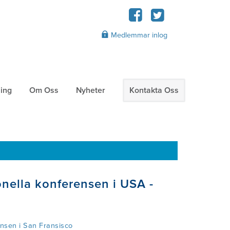
Medlemmar inlog
ning
Om Oss
Nyheter
Kontakta Oss
onella konferensen i USA -
ensen i San Fransisco