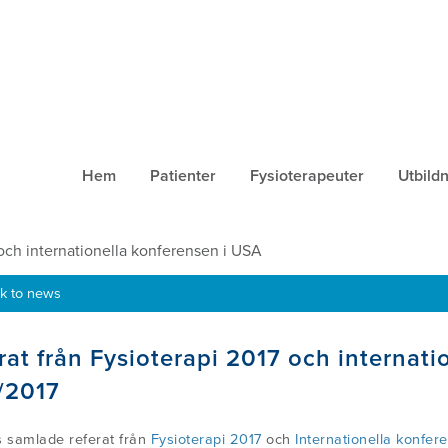
Hem
Patienter
Fysioterapeuter
Utbild
 och internationella konferensen i USA
k to news
rat från Fysioterapi 2017 och internati
/2017
s samlade referat från
Fysioterapi 2017
och
Internationella konfer