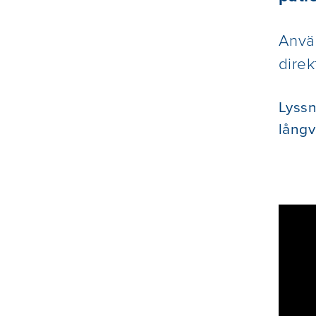
Använ
direk
Lyssn
långv