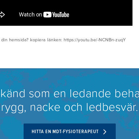
 din hemsida? kopiera länken: https://youtu.be/-NCNBn-zuqY
rkänd som en ledande beha
rygg, nacke och ledbesvär.
HITTA EN MDT-FYSIOTERAPEUT