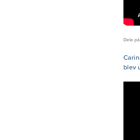
Dela på
Carin
blev