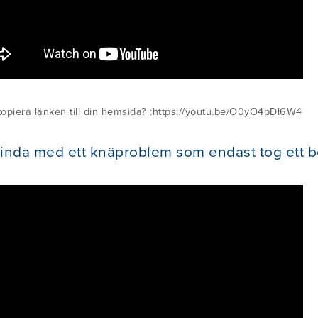
 kopiera länken till din hemsida? :https://youtu.be/O0yO4pDl6W4
inda med ett knäproblem som endast tog ett be