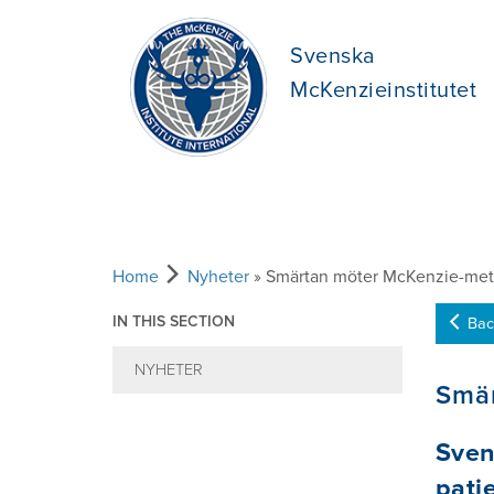
Svenska
McKenzieinstitutet
Home
Nyheter
» Smärtan möter McKenzie-me
IN THIS SECTION
Bac
NYHETER
Smär
Sven
pati