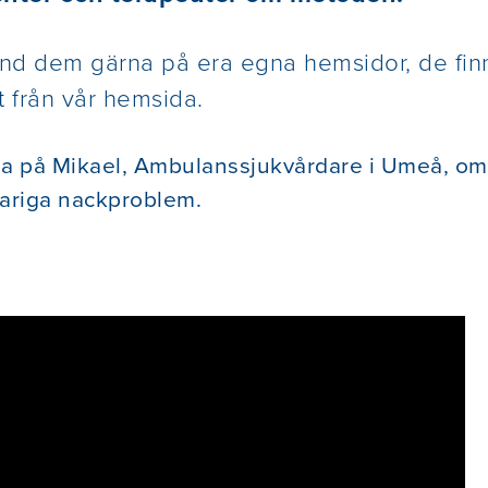
d dem gärna på era egna hemsidor, de finns
t från vår hemsida.
a på Mikael, Ambulanssjukvårdare i Umeå, om 
ariga nackproblem.