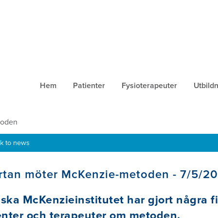
Hem
Patienter
Fysioterapeuter
Utbild
toden
k to news
tan möter McKenzie-metoden - 7/5/20
ska McKenzieinstitutet har gjort några f
enter och terapeuter om metoden.