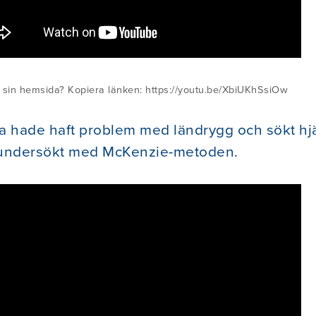
 sin hemsida? Kopiera länken: https://youtu.be/XbiUKhSsiOw
a hade haft problem med ländrygg och sökt hjäl
 undersökt med McKenzie-metoden.